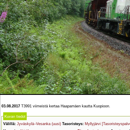
03.08.2017
T3991 viimeistä kertaa Haapamäen kautta Kuopioon.
Kuvan tiedot
Välillä:
Jyväskylä–Vesanka (uusi)
Tasoristeys:
Myllyjärvi
[Tasoristeyspalv