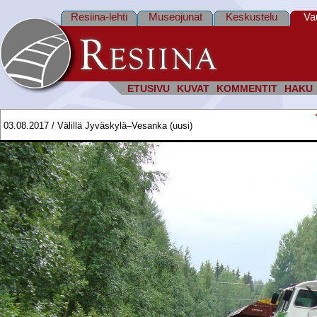
Resiina-lehti
Museojunat
Keskustelu
Va
ETUSIVU
KUVAT
KOMMENTIT
HAKU
03.08.2017 / Välillä Jyväskylä–Vesanka (uusi)