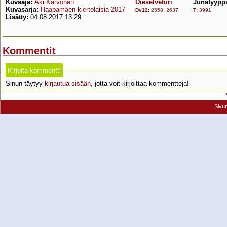
Kuvaaja:
Aki Karvonen
Dieselveturi
Junatyypp
Kuvasarja:
Haapamäen kiertolaisia 2017
Dv12
:
2558
,
2637
T
:
3991
Lisätty:
04.08.2017 13:29
Kommentit
Kirjoita kommentti
Sinun täytyy
kirjautua sisään
, jotta voit kirjoittaa kommentteja!
Sivu