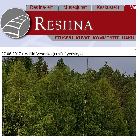
Resiina-lehti
Museojunat
Keskustelu
Va
ETUSIVU
KUVAT
KOMMENTIT
HAKU
27.06.2017 / Välillä Vesanka (uusi)–Jyväskylä