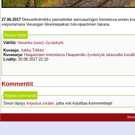
27.06.2017
Deeverikolmikko paistattelee aamuauringon loisteessa ennen kui
varjostamana Vesangan liikennepaikan tulo-opastimen takana.
Kuvan tiedot
Välillä:
Vesanka (uusi)–Jyväskylä
Kuvaaja:
Jukka Tölkkö
Kuvasarja:
Haapamäen kiertolaisia Haapamäki-Jyväskylä rataosalla kesäll
Lisätty:
20.08.2017 22:10
Kommentit
Kirjoita kommentti
Sinun täytyy
kirjautua sisään
, jotta voit kirjoittaa kommentteja!
Sivu