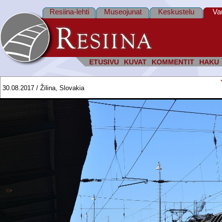
Resiina-lehti
Museojunat
Keskustelu
Va
ETUSIVU
KUVAT
KOMMENTIT
HAKU
30.08.2017 / Žilina, Slovakia