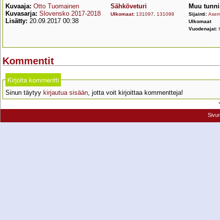
Kuvaaja:
Otto Tuomainen
Sähköveturi
Muu tunni
Kuvasarja:
Slovensko 2017-2018
Ulkomaat
:
131097
,
131098
Sijainti:
Asem
Lisätty:
20.09.2017 00:38
Ulkomaat
Vuodenajat:
Kommentit
Kirjoita kommentti
Sinun täytyy
kirjautua sisään
, jotta voit kirjoittaa kommentteja!
Sivu