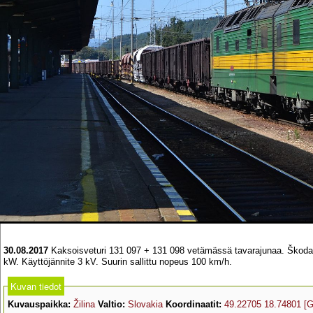
30.08.2017
Kaksoisveturi 131 097 + 131 098 vetämässä tavarajunaa. Škoda ra
kW. Käyttöjännite 3 kV. Suurin sallittu nopeus 100 km/h.
Kuvan tiedot
Kuvauspaikka:
Žilina
Valtio:
Slovakia
Koordinaatit:
49.22705 18.74801
[