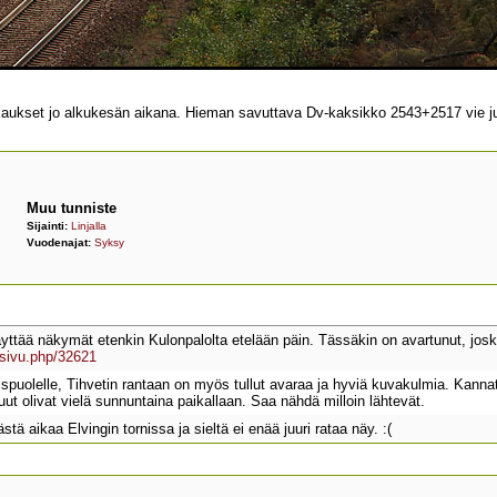
ikkaukset jo alkukesän aikana. Hieman savuttava Dv-kaksikko 2543+2517 vie j
Muu tunniste
Sijainti:
Linjalla
Vuodenajat:
Syksy
äyttää näkymät etenkin Kulonpalolta etelään päin. Tässäkin on avartunut, jos
asivu.php/32621
oispuolelle, Tihvetin rantaan on myös tullut avaraa ja hyviä kuvakulmia. Kan
t olivat vielä sunnuntaina paikallaan. Saa nähdä milloin lähtevät.
tä aikaa Elvingin tornissa ja sieltä ei enää juuri rataa näy. :(