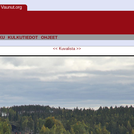
Vaunut.org
KU
KULKUTIEDOT
OHJEET
<<
Kuvalista
>>