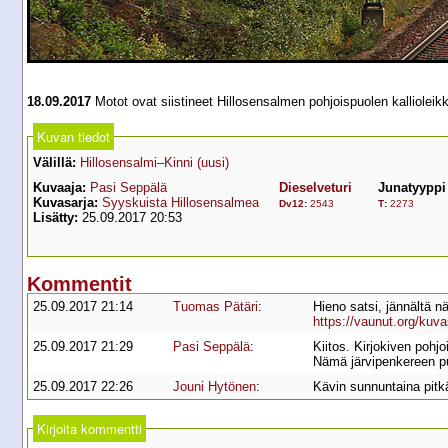
18.09.2017
Motot ovat siistineet Hillosensalmen pohjoispuolen kalliole
Kuvan tiedot
Välillä:
Hillosensalmi–Kinni (uusi)
Kuvaaja:
Pasi Seppälä
Dieselveturi
Junatyyppi
Kuvasarja:
Syyskuista Hillosensalmea
Dv12
:
2543
T
:
2273
Lisätty:
25.09.2017 20:53
Kommentit
25.09.2017 21:14
Tuomas Pätäri
:
Hieno satsi, jännältä n
https://vaunut.org/kuv
25.09.2017 21:29
Pasi Seppälä
:
Kiitos. Kirjokiven pohj
Nämä järvipenkereen puu
25.09.2017 22:26
Jouni Hytönen
:
Kävin sunnuntaina pitkäs
Kirjoita kommentti