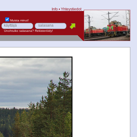
Info
•
Yhteystiedot
Muista minut!
Unohtuiko salasana?
Rekisteröidy!