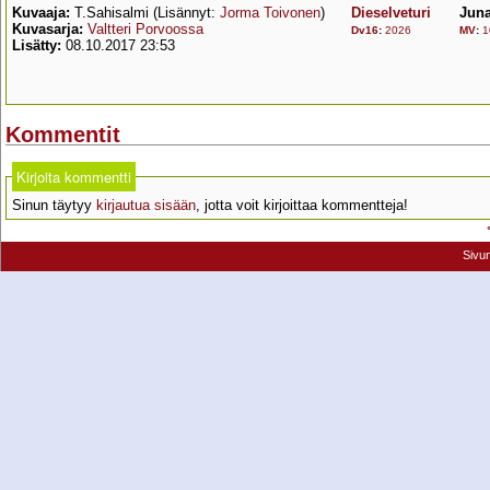
Kuvaaja:
T.Sahisalmi (Lisännyt:
Jorma Toivonen
)
Dieselveturi
Juna
Kuvasarja:
Valtteri Porvoossa
Dv16
:
2026
MV
:
1
Lisätty:
08.10.2017 23:53
Kommentit
Kirjoita kommentti
Sinun täytyy
kirjautua sisään
, jotta voit kirjoittaa kommentteja!
Sivu