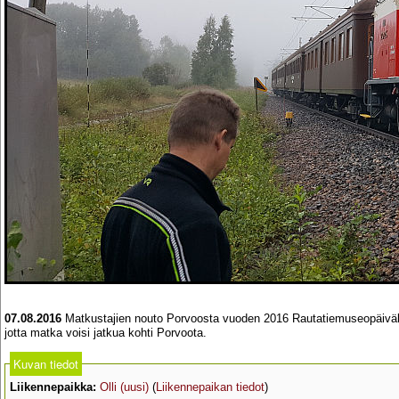
07.08.2016
Matkustajien nouto Porvoosta vuoden 2016 Rautatiemuseopäivälle,
jotta matka voisi jatkua kohti Porvoota.
Kuvan tiedot
Liikennepaikka:
Olli (uusi)
(
Liikennepaikan tiedot
)