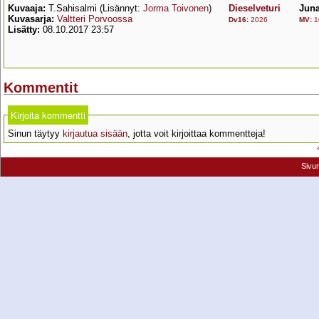
Kuvaaja:
T.Sahisalmi (Lisännyt:
Jorma Toivonen
)
Dieselveturi
Juna
Kuvasarja:
Valtteri Porvoossa
Dv16
:
2026
MV
:
1
Lisätty:
08.10.2017 23:57
Kommentit
Kirjoita kommentti
Sinun täytyy
kirjautua sisään
, jotta voit kirjoittaa kommentteja!
Sivu