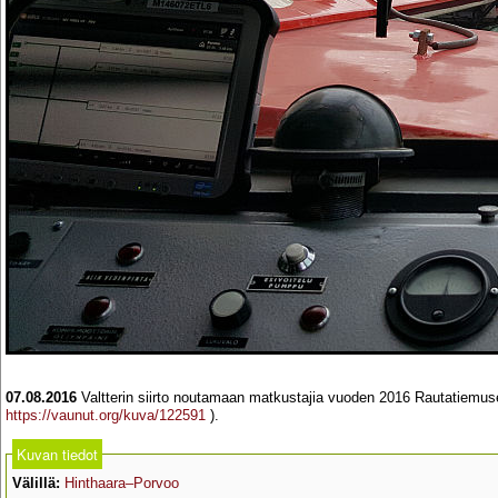
07.08.2016
Valtterin siirto noutamaan matkustajia vuoden 2016 Rautatiemuseo
https://vaunut.org/kuva/122591
).
Kuvan tiedot
Välillä:
Hinthaara–Porvoo