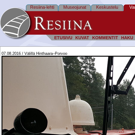
Resiina-lehti
Museojunat
Keskustelu
Va
ETUSIVU
KUVAT
KOMMENTIT
HAKU
07.08.2016 / Välillä Hinthaara–Porvoo