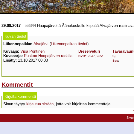
29.09.2017
T 53344 Haapajärveltä Äänekoskelle kiipeää Alvajärven resiinavaj
Kuvan tiedot
Liikennepaikka:
Alvajärvi
(
Liikennepaikan tiedot
)
Kuvaaja:
Visa Pöntinen
Dieselveturi
Tavaravaun
Kuvasarja:
Ruskaa Haapajärven radalla
Dv12
:
2547
,
2651
Sp
:
Lisätty:
13.10.2017 00:03
Sps
:
Kommentit
Kirjoita kommentti
Sinun täytyy
kirjautua sisään
, jotta voit kirjoittaa kommentteja!
Sivu