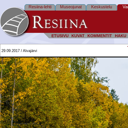
Resiina-lehti
Museojunat
Keskustelu
Va
ETUSIVU
KUVAT
KOMMENTIT
HAKU
29.09.2017 / Alvajärvi