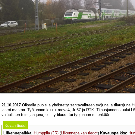
21.10.2017
Oikealla puolella yhdistetty santavaihteen työjuna ja tilausjuna 
jatkoi matkaa. Työjunaan kuului move4, Jr 67 ja RTK. Tilausjunaan kuului 
valtiollisen toimijan juna, ei liity tilaus- tai työjunaan mitenkään.
Kuvan tiedot
Liikennepaikka:
Humppila (JR)
(
Liikennepaikan tiedot
)
Kuvauspaikka:
Hum