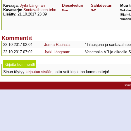
Kuvaaja:
Jyrki Längman
Dieselveturi
Sähköveturi
Muu t
Kuvasarja:
Santavaihteen teko
Muu
:
Sr2
:
Sekalai
Lisätty:
21.10.2017 23:09
Sijainti
Vuoden
Kommentit
22.10.2017 02:04
Jorma Rauhala
:
"Tilausjuna ja santavaihte
22.10.2017 07:02
Jyrki Längman
:
Vasemalla VR ja oikealla S
Kirjoita kommentti
Sinun täytyy
kirjautua sisään
, jotta voit kirjoittaa kommentteja!
Sivu