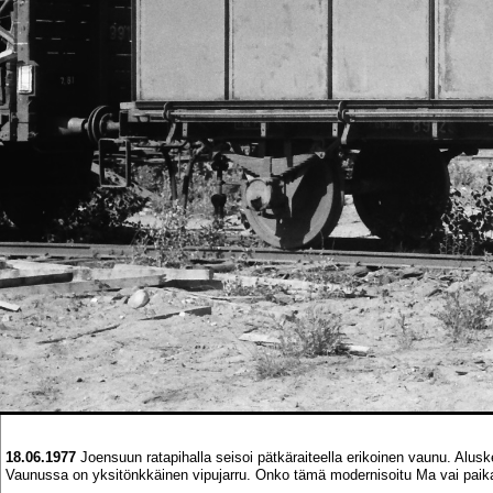
18.06.1977
Joensuun ratapihalla seisoi pätkäraiteella erikoinen vaunu. Alus
Vaunussa on yksitönkkäinen vipujarru. Onko tämä modernisoitu Ma vai paika