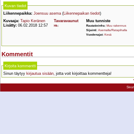
Kuvan tiedot
Liikennepaikka:
Joensuu asema
(
Liikennepaikan tiedot
)
Kuvaaja:
Tapio Keränen
Tavaravaunut
Muu tunniste
Lisätty:
06.02.2018 12:57
Hk
:
Rautatieinfra:
Muu rakennus
Sijainti:
Asemalla/Ratapihalla
Vuodenajat:
Kesä
Kommentit
Kirjoita kommentti
Sinun täytyy
kirjautua sisään
, jotta voit kirjoittaa kommentteja!
Sivu