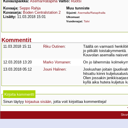
Kuvauspaikka:
Asema/Ratapiha
Valtio:
Ruotsi
Kuvaaja:
Seppo Rahja
Muu tunniste
Kuvasarja:
Boden Centralstation 2
Sijainti:
Asemalla/Ratapihalla
Lisätty:
11.03.2018 15:01
Ulkomaat
Vuodenajat:
Talvi
Kommentit
11.03.2018 15:11
Riku Outinen
:
Täällä on varmasti henkilöi
jo pitkälti toistakymmentä.
Kouvolan asemalla naisvetu
12.03.2018 13:20
Marko Vornanen
:
On jo lähemmäs kolmekymme
13.03.2018 05:12
Jouni Halinen
:
Joskushan joitain (puolival
hitsattu kiinni kuljetusalus
Olen jossakin jenkkisarjass
kyllä aika hutera kuljetus 
Kirjoita kommentti
Sinun täytyy
kirjautua sisään
, jotta voit kirjoittaa kommentteja!
Sivu