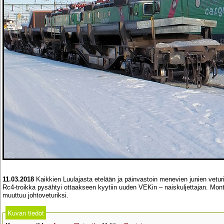
11.03.2018
Kaikkien Luulajasta etelään ja päinvastoin menevien junien vetu
Rc4-troikka pysähtyi ottaakseen kyytiin uuden VEKin – naiskuljettajan. Mo
muuttuu johtoveturiksi.
Kuvan tiedot