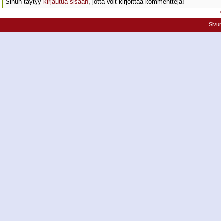
Sinun täytyy
kirjautua sisään
, jotta voit kirjoittaa kommentteja!
Sivu