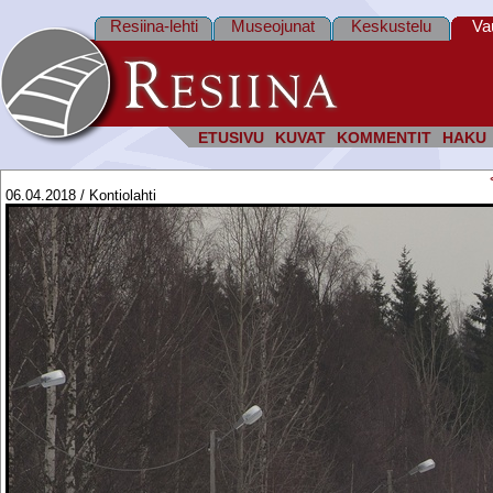
Resiina-lehti
Museojunat
Keskustelu
Va
ETUSIVU
KUVAT
KOMMENTIT
HAKU
06.04.2018 / Kontiolahti