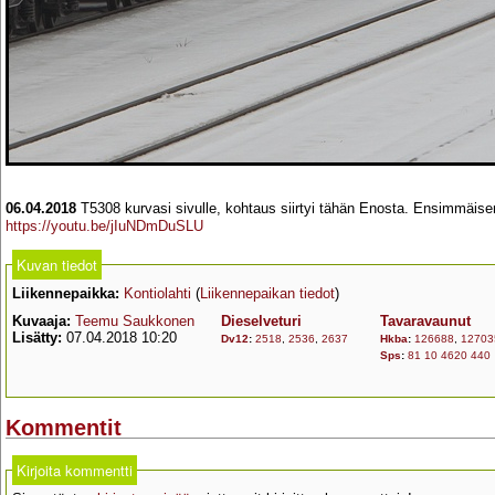
06.04.2018
T5308 kurvasi sivulle, kohtaus siirtyi tähän Enosta. Ensimmäise
https://youtu.be/jIuNDmDuSLU
Kuvan tiedot
Liikennepaikka:
Kontiolahti
(
Liikennepaikan tiedot
)
Kuvaaja:
Teemu Saukkonen
Dieselveturi
Tavaravaunut
Lisätty:
07.04.2018 10:20
Dv12
:
2518
,
2536
,
2637
Hkba
:
126688
,
12703
Sps
:
81 10 4620 440
Kommentit
Kirjoita kommentti