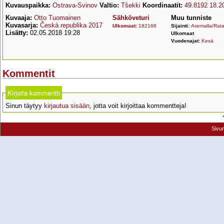
Kuvauspaikka:
Ostrava-Svinov
Valtio:
Tšekki
Koordinaatit:
49.8192 18.2
Kuvaaja:
Otto Tuomainen
Sähköveturi
Muu tunniste
Kuvasarja:
Česká republika 2017
Ulkomaat
:
182168
Sijainti:
Asemalla/Rata
Lisätty:
02.05.2018 19:28
Ulkomaat
Vuodenajat:
Kesä
Kommentit
Kirjoita kommentti
Sinun täytyy
kirjautua sisään
, jotta voit kirjoittaa kommentteja!
Sivu