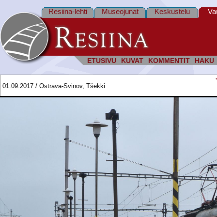
Resiina-lehti
Museojunat
Keskustelu
Va
ETUSIVU
KUVAT
KOMMENTIT
HAKU
01.09.2017 / Ostrava-Svinov, Tšekki