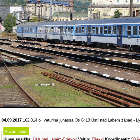
04.09.2017
162 014 oli veturina junassa Os 6413 Ústí nad Labem západ - 
Kuvan tiedot
Kuvauspaikka:
Ústí nad Labem-Střekov
Valtio:
Tšekki
Koordinaatit:
50.6