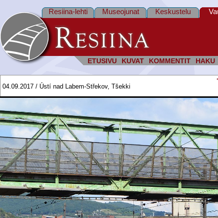
Resiina-lehti
Museojunat
Keskustelu
Va
ETUSIVU
KUVAT
KOMMENTIT
HAKU
04.09.2017 / Ústí nad Labem-Střekov, Tšekki