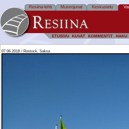
Resiina-lehti
Museojunat
Keskustelu
Va
ETUSIVU
KUVAT
KOMMENTIT
HAKU
07.06.2018 / Rostock, Saksa