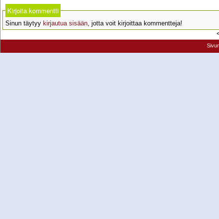
Kirjoita kommentti
Sinun täytyy
kirjautua sisään
, jotta voit kirjoittaa kommentteja!
Sivu