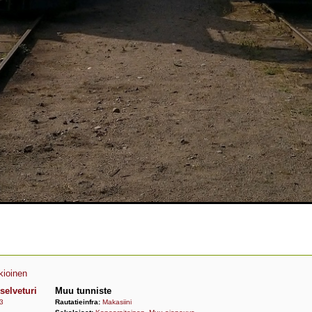
kioinen
selveturi
Muu tunniste
3
Rautatieinfra:
Makasiini