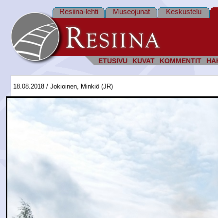
Resiina-lehti
Museojunat
Keskustelu
ETUSIVU
KUVAT
KOMMENTIT
HA
18.08.2018 / Jokioinen, Minkiö (JR)