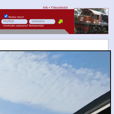
Info
•
Yhteystiedot
Muista minut!
Unohtuiko salasana?
Rekisteröidy!