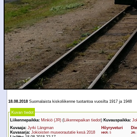
18.08.2018
Suomalaista kiskoliikenne tuotantoa vuosilta 1917 ja 1948
Kuvan tiedot
Liikennepaikka:
Minkiö (JR)
(
Liikennepaikan tiedot
)
Kuvauspaikka:
Jo
Kuvaaja:
Jyrki Längman
Höyryveturi
Die
Kuvasarja:
Jokioisten museorautatie kesä 2018
HKR
:
5
JR
:
Lisätty:
18.08.2018 22:17