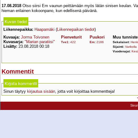
17.08.2018
Otso siirsi Em vaunun peittämään myös lätän sinisen keulan. Vaun
hieman erilainen kokoonpano, kun edellisenä päivänä.
Kuvan tiedot
Liikennepaikka:
Haapamäki
(
Liikennepaikan tiedot
)
Kuvaaja:
Jorma Toivonen
Pienveturit
Puukori
Muu tunniste
Kuvasarja:
"Marian paratiisi"
Tve1
:
422
Em
:
2186
Sekalaiset:
Henk
Lisätty:
23.08.2018 00:18
Sijainti:
Varikolla
Vuodenajat:
Kes
Kommentit
Kirjoita kommentti
Sinun täytyy
kirjautua sisään
, jotta voit kirjoittaa kommentteja!
Sivu