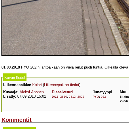
01.09.2018
PYO 262:n lähtöaikaan on vielä reilut puoli tuntia. Oikealla ole
Kuvan tiedot
Liikennepaikka:
Kolari
(
Liikennepaikan tiedot
)
Kuvaaja:
Aleksi Ahonen
Dieselveturi
Junatyyppi
Muu 
Lisätty:
07.09.2018 15:01
Dr16
:
2810
,
2812
,
2822
PYO
:
262
Sijaint
Vuode
Kommentit