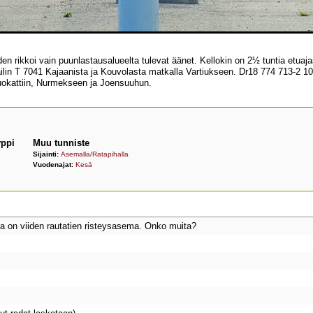
n rikkoi vain puunlastausalueelta tulevat äänet. Kellokin on 2½ tuntia etuaja
lin T 7041 Kajaanista ja Kouvolasta matkalla Vartiukseen. Dr18 774 713-2 103 pe
uokattiin, Nurmekseen ja Joensuuhun.
yppi
Muu tunniste
Sijainti:
Asemalla/Ratapihalla
Vuodenajat:
Kesä
ka on viiden rautatien risteysasema. Onko muita?