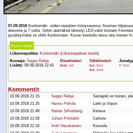
07.09.2018
Kontiomäki, viiden rautatien risteysasema. Aseman hiljaisuude
deeveriä ja 7 sutta. Sitten alamäkeä lähestyi LED-valot loistaen Fenniarai
pysähtymättä se ohitti Kontiomäen. Kuvan keskellä oleva rata menee V
Kuvan tiedot
Liikennepaikka:
Kontiomäki
(
Liikennepaikan tiedot
)
Kuvaaja:
Seppo Rahja
Dieselveturi
Sähköveturi
Junaty
Lisätty:
08.09.2018 22:42
Dr18
:
103
Sr1
:
3012
T
:
7041
Sr2
:
3246
Kommentit
10.09.2018 21:15
Seppo Rahja
:
Seinäjoki on toinen, jo
10.09.2018 21:25
Hannu Peltola
:
Lahti ja Viipuri
10.09.2018 21:48
Rainer Silfverberg
:
Kerava
10.09.2018 21:58
Juhani Pirttilahti
:
Carlisle.
10.09.2018 22:16
Antti Havukainen
:
Kouvola