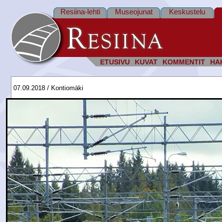
Resiina-lehti
Museojunat
Keskustelu
ETUSIVU
KUVAT
KOMMENTIT
HA
07.09.2018 / Kontiomäki