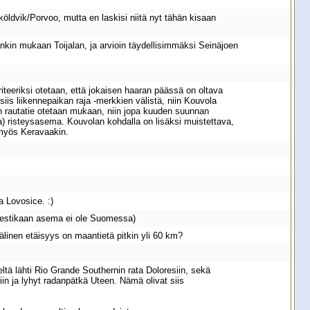
öldvik/Porvoo, mutta en laskisi niitä nyt tähän kisaan
tankin mukaan Toijalan, ja arvioin täydellisimmäksi Seinäjoen
iteeriksi otetaan, että jokaisen haaran päässä on oltava
(siis liikennepaikan raja -merkkien välistä, niin Kouvola
en rautatie otetaan mukaan, niin jopa kuuden suunnan
sa) risteysasema. Kouvolan kohdalla on lisäksi muistettava,
 myös Keravaakin.
 Lovosice. :)
isestikaan asema ei ole Suomessa)
linen etäisyys on maantietä pitkin yli 60 km?
tä lähti Rio Grande Southernin rata Doloresiin, sekä
n ja lyhyt radanpätkä Uteen. Nämä olivat siis