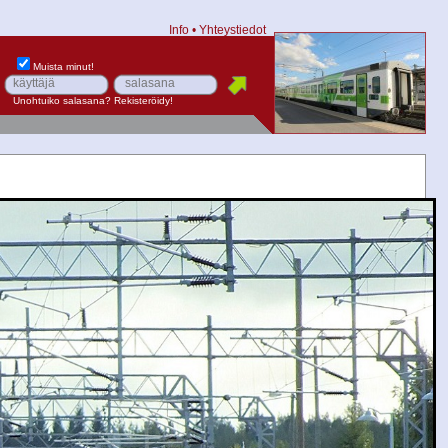
Info
•
Yhteystiedot
Muista minut!
Unohtuiko salasana?
Rekisteröidy!