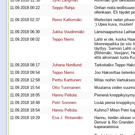
10.09.2018 22:30
Jyrki Längman
:
Riihimäki (jos lakkaute
11.09.2018 00:22
Seppo Rahja
:
Onhan noita teollisuusr
ollenkaan. Eli täydet pi
11.09.2018 02:37
Reino Kalliomäki
:
Mielestäni radan pituus
:) Upea kuva, muuten!
11.09.2018 06:30
Jukka Voudinmäki
:
Länsinaapurissa Laihia
11.09.2018 08:02
Teppo Niemi
:
Lahti ei ole, koska Haa
liikennepaikka (ei siis 
täyttyy. Samoin Lahti o
(Riihimäki, Vesijärvi, 
että aikoinaan tuota K
11.09.2018 08:17
Juhana Nordlund
:
Tarkoitatko Teppo Hako
11.09.2018 09:54
Teppo Niemi
:
Joo Hakosiltaa tietenkin
11.09.2018 12:58
Perttu Karttunen
:
Mitäs noihin Vartiukse
11.09.2018 15:54
Otto Tuomainen
:
Muutama viiden suunnan
11.09.2018 18:05
Hannu Peltola
:
Pienenä knoppikysymyks
11.09.2018 18:48
Petri Soronen
:
Lisää pieniä knoppikys
11.09.2018 18:54
Hannu Peltola
:
Kuhmo? Miten Petri ka
11.09.2018 19:29
Esa J. Rintamäki
:
Hannu, tiedän oikean v
Denver & Rio Granden r
kapearaiteisia.