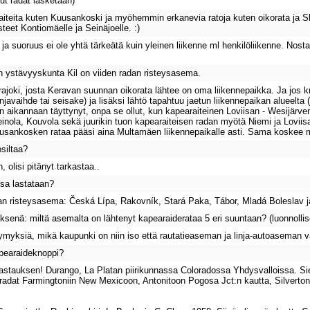
tut radat lasketaan)
aiteita kuten Kuusankoski ja myöhemmin erkanevia ratoja kuten oikorata ja Sk
steet Kontiomäelle ja Seinäjoelle. :)
 ja suoruus ei ole yhtä tärkeätä kuin yleinen liikenne ml henkilöliikenne. Nos
n ystävyyskunta Kil on viiden radan risteysasema.
rajoki, josta Keravan suunnan oikorata lähtee on oma liikennepaikka. Ja jos kr
linjavaihde tai seisake) ja lisäksi lähtö tapahtuu jaetun liikennepaikan alueelta 
n aikannaan täyttynyt, onpa se ollut, kun kapearaiteinen Loviisan - Wesijärv
Heinola, Kouvola sekä juurikin tuon kapearaiteisen radan myötä Niemi ja Lovii
uusankosken rataa pääsi aina Multamäen liikennepaikalle asti. Sama koskee
siltaa?
, olisi pitänyt tarkastaa..
ssa lastataan?
 risteysasema: Česká Lípa, Rakovník, Stará Paka, Tábor, Mladá Boleslav ja
enä: miltä asemalta on lähtenyt kapearaiderataa 5 eri suuntaan? (luonnoll
ymyksiä, mikä kaupunki on niin iso että rautatieaseman ja linja-autoaseman vä
pearaideknoppi?
astauksen! Durango, La Platan piirikunnassa Coloradossa Yhdysvalloissa. Siel
adat Farmingtoniin New Mexicoon, Antonitoon Pogosa Jct:n kautta, Silvertonii