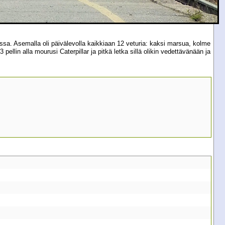
ssa. Asemalla oli päivälevolla kaikkiaan 12 veturia: kaksi marsua, kolme
llin alla mourusi Caterpillar ja pitkä letka sillä olikin vedettävänään ja