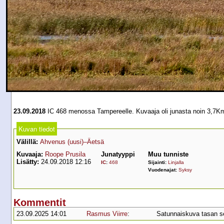
23.09.2018
IC 468 menossa Tampereelle. Kuvaaja oli junasta noin 3,7Km:
Kuvan tiedot
Välillä:
Ahvenus (uusi)–Äetsä
Kuvaaja:
Roope Prusila
Junatyyppi
Muu tunniste
Lisätty:
24.09.2018 12:16
IC
:
468
Sijainti:
Linjalla
Vuodenajat:
Syksy
Kommentit
23.09.2025 14:01
Rasmus Viirre
:
Satunnaiskuva tasan se