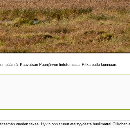
n päässä, Kauvatsan Puurijärven lintutornissa. Pitkä putki kunniaan.
itsemän vuoden takaa. Hyvin onnistunut etäisyydestä huolimatta! Olikohan 