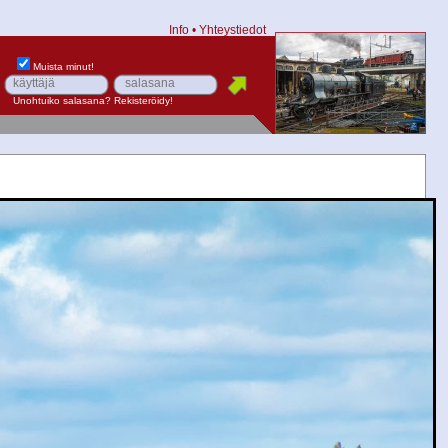
Info
•
Yhteystiedot
Muista minut!
Unohtuiko salasana?
Rekisteröidy!