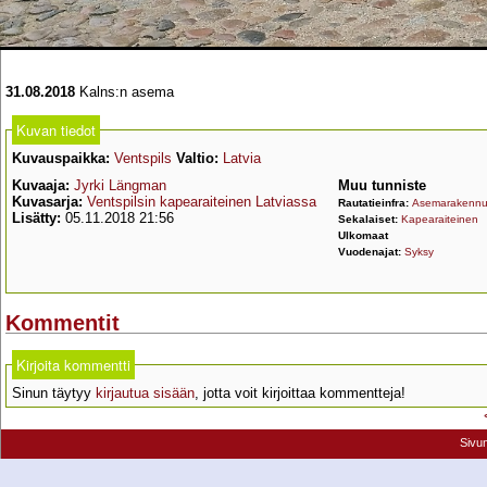
31.08.2018
Kalns:n asema
Kuvan tiedot
Kuvauspaikka:
Ventspils
Valtio:
Latvia
Kuvaaja:
Jyrki Längman
Muu tunniste
Kuvasarja:
Ventspilsin kapearaiteinen Latviassa
Rautatieinfra:
Asemarakenn
Lisätty:
05.11.2018 21:56
Sekalaiset:
Kapearaiteinen
Ulkomaat
Vuodenajat:
Syksy
Kommentit
Kirjoita kommentti
Sinun täytyy
kirjautua sisään
, jotta voit kirjoittaa kommentteja!
Sivu