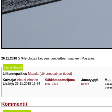
26.11.2018
S 949 ohittaa kevyen lumipeitteen saaneen Masalan.
Kuvan tiedot
Liikennepaikka:
Masala
(
Liikennepaikan tiedot
)
Kuvaaja:
Aleksi Ahonen
Sähkömoottorijuna
Junatyyppi
Muu 
Lisätty:
26.11.2018 15:54
Sm3
:
7005
S
:
949
Sijain
Vuode
Kommentit