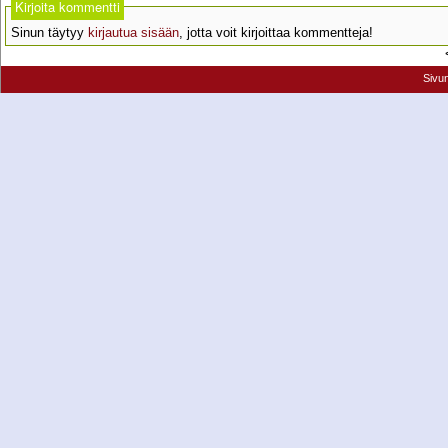
Kirjoita kommentti
Sinun täytyy
kirjautua sisään
, jotta voit kirjoittaa kommentteja!
Sivu