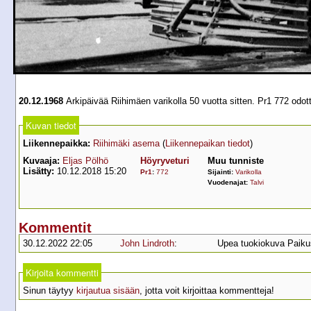
20.12.1968
Arkipäivää Riihimäen varikolla 50 vuotta sitten. Pr1 772 odot
Kuvan tiedot
Liikennepaikka:
Riihimäki asema
(
Liikennepaikan tiedot
)
Kuvaaja:
Eljas Pölhö
Höyryveturi
Muu tunniste
Lisätty:
10.12.2018 15:20
Pr1
:
772
Sijainti:
Varikolla
Vuodenajat:
Talvi
Kommentit
30.12.2022 22:05
John Lindroth
:
Upea tuokiokuva Paiku
Kirjoita kommentti
Sinun täytyy
kirjautua sisään
, jotta voit kirjoittaa kommentteja!