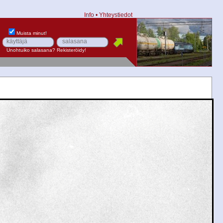
Info
•
Yhteystiedot
Muista minut!
Unohtuiko salasana?
Rekisteröidy!