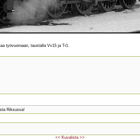
taa työvuoroaan, taustalla Vv15 ja Tr1.
sta Riksussa!
<<
Kuvalista
>>