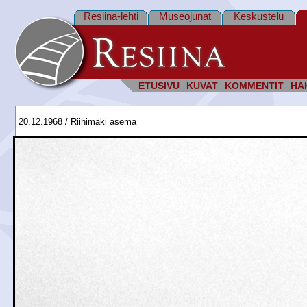
Resiina-lehti
Museojunat
Keskustelu
ETUSIVU
KUVAT
KOMMENTIT
HA
20.12.1968 / Riihimäki asema