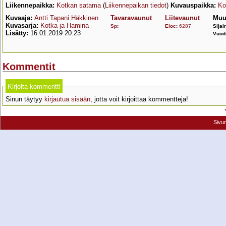
Liikennepaikka:
Kotkan satama
(
Liikennepaikan tiedot
)
Kuvauspaikka:
Ko
Kuvaaja:
Antti Tapani Häkkinen
Tavaravaunut
Liitevaunut
Muu
Kuvasarja:
Kotka ja Hamina
Sp
:
Eioc
:
6287
Sijai
Lisätty:
16.01.2019 20:23
Vuod
Kommentit
Kirjoita kommentti
Sinun täytyy
kirjautua sisään
, jotta voit kirjoittaa kommentteja!
Sivu