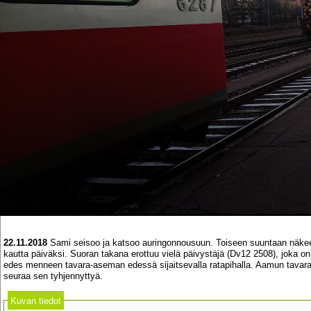
22.11.2018
Sami seisoo ja katsoo auringonnousuun. Toiseen suuntaan näkee
kautta päiväksi. Suoran takana erottuu vielä päivystäjä (Dv12 2508), joka on 
edes menneen tavara-aseman edessä sijaitsevalla ratapihalla. Aamun tavaraju
seuraa sen tyhjennyttyä.
Kuvan tiedot