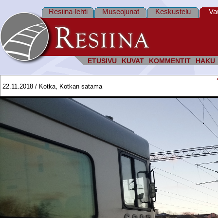
Resiina-lehti
Museojunat
Keskustelu
Va
ETUSIVU
KUVAT
KOMMENTIT
HAKU
22.11.2018 / Kotka, Kotkan satama