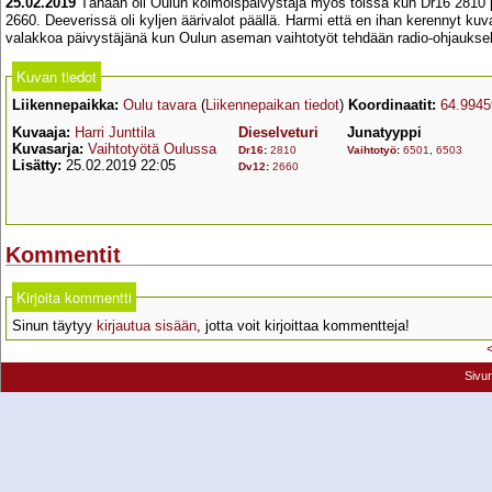
25.02.2019
Tänään oli Oulun kolmoispäivystäjä myös töissä kun Dr16 2810 p
2660. Deeverissä oli kyljen äärivalot päällä. Harmi että en ihan kerennyt 
valakkoa päivystäjänä kun Oulun aseman vaihtotyöt tehdään radio-ohjauksel
Kuvan tiedot
Liikennepaikka:
Oulu tavara
(
Liikennepaikan tiedot
)
Koordinaatit:
64.9945
Kuvaaja:
Harri Junttila
Dieselveturi
Junatyyppi
Kuvasarja:
Vaihtotyötä Oulussa
Dr16
:
2810
Vaihtotyö
:
6501
,
6503
Lisätty:
25.02.2019 22:05
Dv12
:
2660
Kommentit
Kirjoita kommentti
Sinun täytyy
kirjautua sisään
, jotta voit kirjoittaa kommentteja!
Sivu