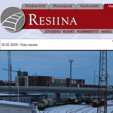
Resiina-lehti
Museojunat
Keskustelu
Va
ETUSIVU
KUVAT
KOMMENTIT
HAKU
25.02.2019 / Oulu tavara