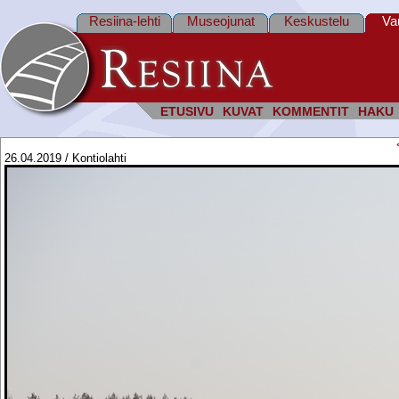
Resiina-lehti
Museojunat
Keskustelu
Va
ETUSIVU
KUVAT
KOMMENTIT
HAKU
26.04.2019 / Kontiolahti