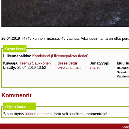
26.04.2019
T4749 kunnon mitassa, 43 vaunua. Aika usein tämä on ollut peru
Kuvan tiedot
Liikennepaikka:
Kontiolahti
(
Liikennepaikan tiedot
)
Kuvaaja:
Teemu Saukkonen
Dieselveturi
Junatyyppi
Muu tu
Lisätty:
28.04.2019 10:52
Dr16
:
2811
,
2818
T
:
4749
Rautatie
Sijainti:
Vuodena
Kommentit
Kirjoita kommentti
Sinun täytyy
kirjautua sisään
, jotta voit kirjoittaa kommentteja!
Sivu