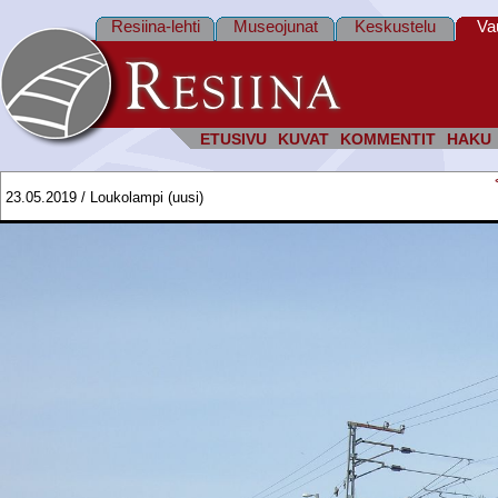
Resiina-lehti
Museojunat
Keskustelu
Va
ETUSIVU
KUVAT
KOMMENTIT
HAKU
23.05.2019 / Loukolampi (uusi)