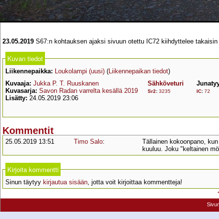
23.05.2019
S67:n kohtauksen ajaksi sivuun otettu IC72 kiihdyttelee takaisin
Kuvan tiedot
Liikennepaikka:
Loukolampi (uusi)
(
Liikennepaikan tiedot
)
Kuvaaja:
Jukka P. T. Ruuskanen
Sähköveturi
Junaty
Kuvasarja:
Savon Radan varrelta kesällä 2019
Sr2
:
3235
IC
:
72
Lisätty:
24.05.2019 23:06
Kommentit
25.05.2019 13:51
Timo Salo
:
Tällainen kokoonpano, kun 
kuuluu. Joku "keltainen mö
Kirjoita kommentti
Sinun täytyy
kirjautua sisään
, jotta voit kirjoittaa kommentteja!
Sivu