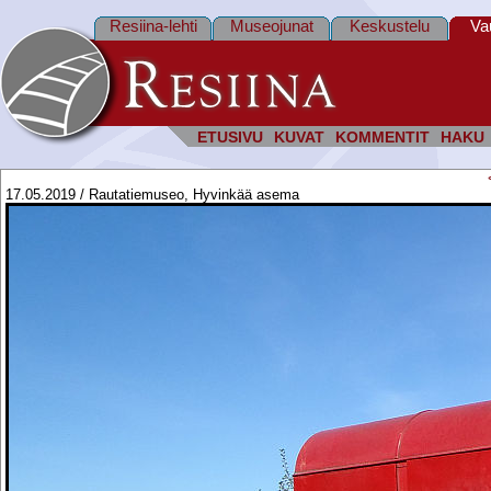
Resiina-lehti
Museojunat
Keskustelu
Va
ETUSIVU
KUVAT
KOMMENTIT
HAKU
17.05.2019 / Rautatiemuseo, Hyvinkää asema