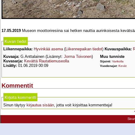
17.05.2019
Museon moottoriresiina sai hetken nauttia aurinkoisesta kevätsä
Kuvan tiedot
Liikennepaikka:
Hyvinkää asema
(
Liikennepaikan tiedot
)
Kuvauspaikka:
R
Kuvaaja:
G.Anttalainen (Lisännyt:
Jorma Toivonen
)
Muu tunniste
Kuvasarja:
Kevättä Rautatiemuseolla
Sijainti:
Varikolla
Lisätty:
01.06.2019 00:09
Vuodenajat:
Kevät
Kommentit
Kirjoita kommentti
Sinun täytyy
kirjautua sisään
, jotta voit kirjoittaa kommentteja!
Sivu