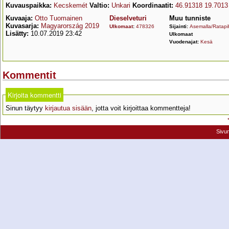
Kuvauspaikka:
Kecskemét
Valtio:
Unkari
Koordinaatit:
46.91318 19.7013
Kuvaaja:
Otto Tuomainen
Dieselveturi
Muu tunniste
Kuvasarja:
Magyarország 2019
Ulkomaat
:
478326
Sijainti:
Asemalla/Ratapi
Lisätty:
10.07.2019 23:42
Ulkomaat
Vuodenajat:
Kesä
Kommentit
Kirjoita kommentti
Sinun täytyy
kirjautua sisään
, jotta voit kirjoittaa kommentteja!
Sivu