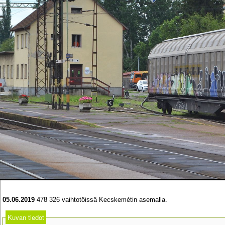
05.06.2019
478 326 vaihtotöissä Kecskemétin asemalla.
Kuvan tiedot