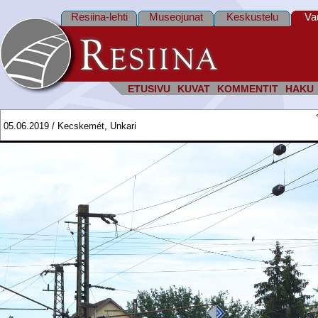
Resiina-lehti
Museojunat
Keskustelu
Va
ETUSIVU
KUVAT
KOMMENTIT
HAKU
05.06.2019 / Kecskemét, Unkari