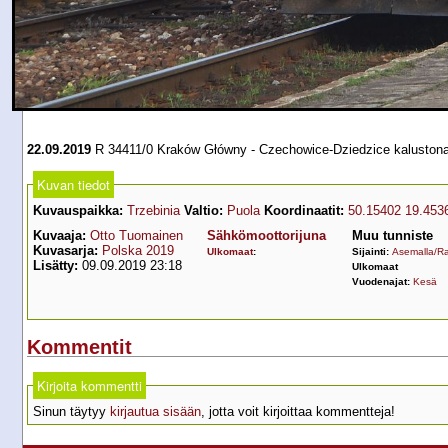
22.09.2019
R 34411/0 Kraków Główny - Czechowice-Dziedzice kaluston
Kuvan tiedot
Kuvauspaikka:
Trzebinia
Valtio:
Puola
Koordinaatit:
50.15402 19.453
Kuvaaja:
Otto Tuomainen
Sähkömoottorijuna
Muu tunniste
Kuvasarja:
Polska 2019
Ulkomaat
:
Sijainti:
Asemalla/Ra
Lisätty:
09.09.2019 23:18
Ulkomaat
Vuodenajat:
Kesä
Kommentit
Kirjoita kommentti
Sinun täytyy
kirjautua sisään
, jotta voit kirjoittaa kommentteja!