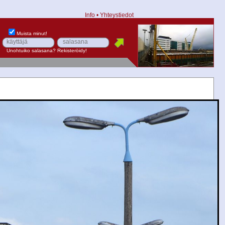
Info
•
Yhteystiedot
Muista minut!
Unohtuiko salasana?
Rekisteröidy!