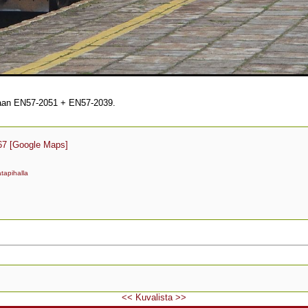
aan EN57-2051 + EN57-2039.
67
[Google Maps]
tapihalla
<<
Kuvalista
>>