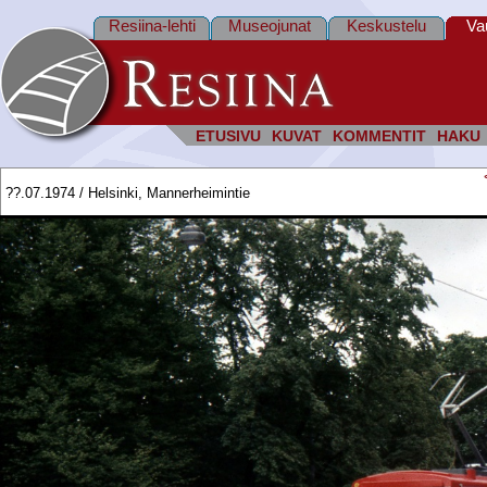
Resiina-lehti
Museojunat
Keskustelu
Va
ETUSIVU
KUVAT
KOMMENTIT
HAKU
??.07.1974 / Helsinki, Mannerheimintie