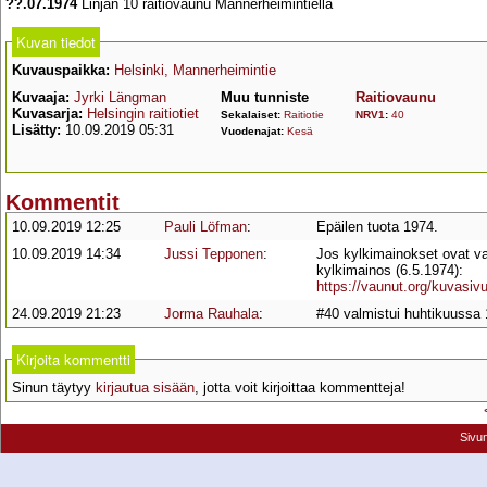
??.07.1974
Linjan 10 raitiovaunu Mannerheimintiellä
Kuvan tiedot
Kuvauspaikka:
Helsinki, Mannerheimintie
Kuvaaja:
Jyrki Längman
Muu tunniste
Raitiovaunu
Kuvasarja:
Helsingin raitiotiet
Sekalaiset:
Raitiotie
NRV1
:
40
Lisätty:
10.09.2019 05:31
Vuodenajat:
Kesä
Kommentit
10.09.2019 12:25
Pauli Löfman
:
Epäilen tuota 1974.
10.09.2019 14:34
Jussi Tepponen
:
Jos kylkimainokset ovat vai
kylkimainos (6.5.1974):
https://vaunut.org/kuvasiv
24.09.2019 21:23
Jorma Rauhala
:
#40 valmistui huhtikuussa 
Kirjoita kommentti
Sinun täytyy
kirjautua sisään
, jotta voit kirjoittaa kommentteja!
Sivu