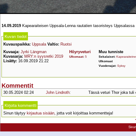
14.09.2019
Kapearaiteisen Uppsala-Lenna rautatien tasoristeys Uppsalassa
Kuvan tiedot
Kuvauspaikka:
Uppsala
Valtio:
Ruotsi
Kuvaaja:
Jyrki Längman
Höyryveturi
Muu tunniste
Kuvasarja:
MRY:n syysretki 2019
Ulkomaat
:
5
Sekalaiset:
Kapearaitein
Lisätty:
16.09.2019 21:22
Ulkomaat
Vuodenajat:
Syksy
Kommentit
30.05.2024 02:24
John Lindroth
:
Tässä veturi Thor joka tuli 
Kirjoita kommentti
Sinun täytyy
kirjautua sisään
, jotta voit kirjoittaa kommentteja!
Sivu