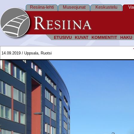
Resiina-lehti
Museojunat
Keskustelu
Va
ETUSIVU
KUVAT
KOMMENTIT
HAKU
14.09.2019 / Uppsala, Ruotsi