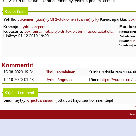
01.12.2019
Ilmakuva Jokiranan radan nykyisestä päätepisteestä
Kuvan tiedot
Välillä:
Jokioinen (uusi) (JMR)–Jokioinen (vanha) (JR)
Kuvauspaikka:
Joki
Kuvaaja:
Jyrki Längman
Muu tunn
Kuvasarja:
Jokirannan rataprojekti Jokioisten museorautatiellä
Rautatieinf
Lisätty:
01.12.2019 19:39
Sekalaiset
Sijainti:
Lin
Vuodenaja
Kommentit
15.08.2020 19:34
Jimi Lappalainen
:
Kuinka pitkälle rata tulee 
12.10.2020 01:48
Jyrki Längman
:
Tänne
https://vaunut.org/
Kirjoita kommentti
Sinun täytyy
kirjautua sisään
, jotta voit kirjoittaa kommentteja!
Sivu