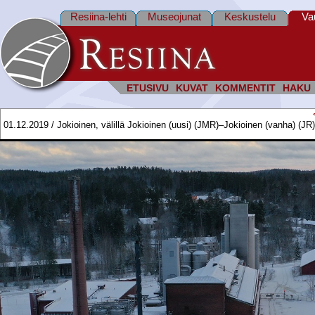
Resiina-lehti
Museojunat
Keskustelu
Va
ETUSIVU
KUVAT
KOMMENTIT
HAKU
01.12.2019 / Jokioinen, välillä Jokioinen (uusi) (JMR)–Jokioinen (vanha) (JR)