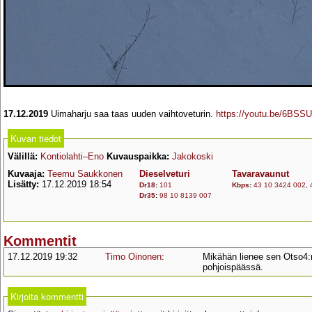
17.12.2019
Uimaharju saa taas uuden vaihtoveturin.
https://youtu.be/6BS
Kuvan tiedot
Välillä:
Kontiolahti–Eno
Kuvauspaikka:
Jakokoski
Kuvaaja:
Teemu Saukkonen
Dieselveturi
Tavaravaunut
Lisätty:
17.12.2019 18:54
Dr18
:
101
Kbps
:
43 10 3424 002
,
Dr35
:
98 10 8139 007
Kommentit
17.12.2019 19:32
Timo Oinonen
:
Mikähän lienee sen Otso4:n
pohjoispäässä.
Kirjoita kommentti