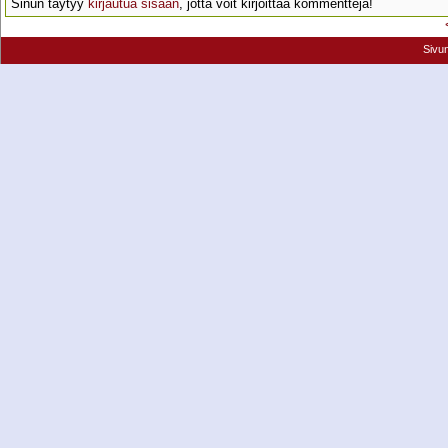
Sinun täytyy
kirjautua sisään
, jotta voit kirjoittaa kommentteja!
Sivu