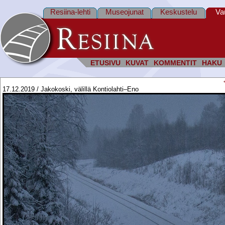
Resiina-lehti
Museojunat
Keskustelu
Va
ETUSIVU
KUVAT
KOMMENTIT
HAKU
17.12.2019 / Jakokoski, välillä Kontiolahti–Eno