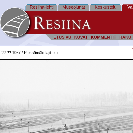
Resiina-lehti
Museojunat
Keskustelu
Va
ETUSIVU
KUVAT
KOMMENTIT
HAKU
??.??.1967 / Pieksämäki lajittelu