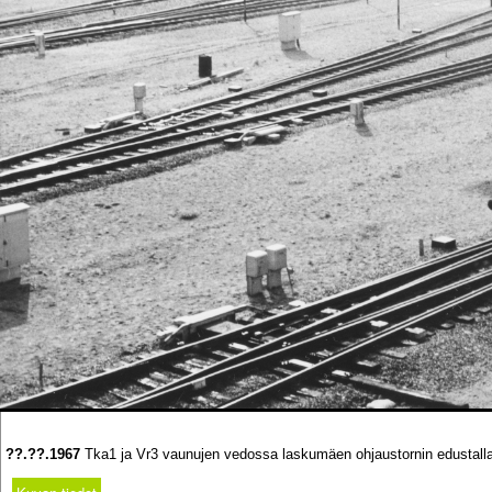
??.??.1967
Tka1 ja Vr3 vaunujen vedossa laskumäen ohjaustornin edustalla