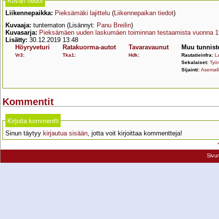
Kuvan tiedot
Liikennepaikka:
Pieksämäki lajittelu
(
Liikennepaikan tiedot
)
Kuvaaja:
tuntematon (Lisännyt:
Panu Breilin
)
Kuvasarja:
Pieksämäen uuden laskumäen toiminnan testaamista vuonna 
Lisätty:
30.12.2019 13:48
Höyryveturi
Ratakuorma-autot
Tavaravaunut
Muu tunnist
Vr3
:
Tka1
:
Hdk
:
Rautatieinfra:
L
Sekalaiset:
Työ
Sijainti:
Asemall
Kommentit
Kirjoita kommentti
Sinun täytyy
kirjautua sisään
, jotta voit kirjoittaa kommentteja!
Sivu