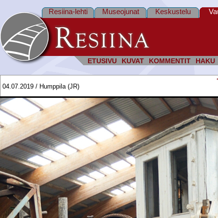
Resiina-lehti
Museojunat
Keskustelu
Va
ETUSIVU
KUVAT
KOMMENTIT
HAKU
04.07.2019 / Humppila (JR)