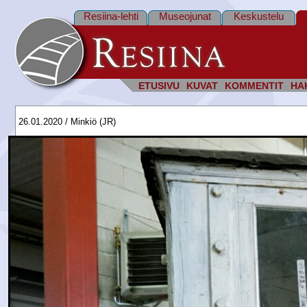
Resiina-lehti
Museojunat
Keskustelu
ETUSIVU
KUVAT
KOMMENTIT
HA
26.01.2020 / Minkiö (JR)