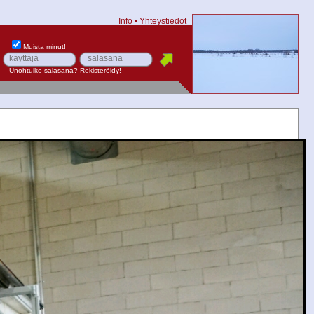
Info
•
Yhteystiedot
Muista minut!
Unohtuiko salasana?
Rekisteröidy!