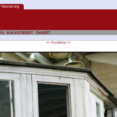
Vaunut.org
KU
KULKUTIEDOT
OHJEET
<<
Kuvalista
>>