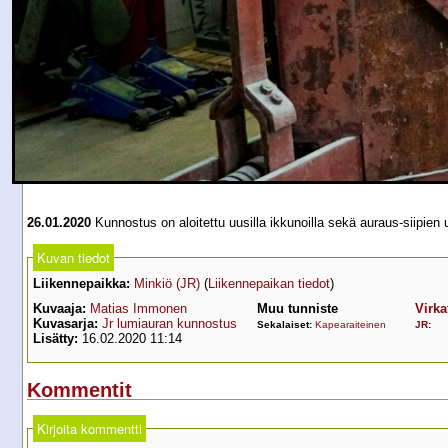
26.01.2020
Kunnostus on aloitettu uusilla ikkunoilla sekä auraus-siipien 
Kuvan tiedot
Liikennepaikka:
Minkiö (JR)
(
Liikennepaikan tiedot
)
Kuvaaja:
Matias Immonen
Muu tunniste
Virka
Kuvasarja:
Jr lumiauran kunnostus
Sekalaiset:
Kapearaiteinen
JR
:
Lisätty:
16.02.2020 11:14
Kommentit
Kirjoita kommentti