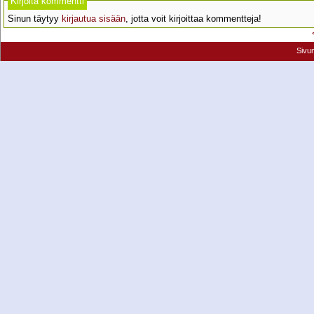
Kirjoita kommentti
Sinun täytyy
kirjautua sisään
, jotta voit kirjoittaa kommentteja!
Sivu