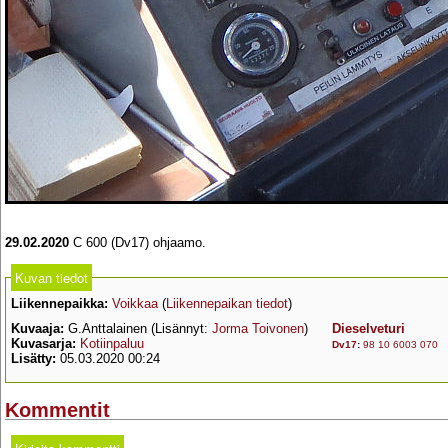
29.02.2020
C 600 (Dv17) ohjaamo.
Kuvan tiedot
Liikennepaikka:
Voikkaa
(
Liikennepaikan tiedot
)
Kuvaaja:
G.Anttalainen (Lisännyt:
Jorma Toivonen
)
Dieselveturi
Kuvasarja:
Kotiinpaluu
Dv17
:
98 10 6003 070
Lisätty:
05.03.2020 00:24
Kommentit