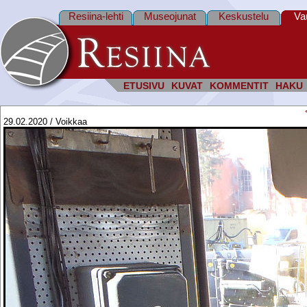
Resiina-lehti
Museojunat
Keskustelu
Va
ETUSIVU
KUVAT
KOMMENTIT
HAKU
29.02.2020 / Voikkaa