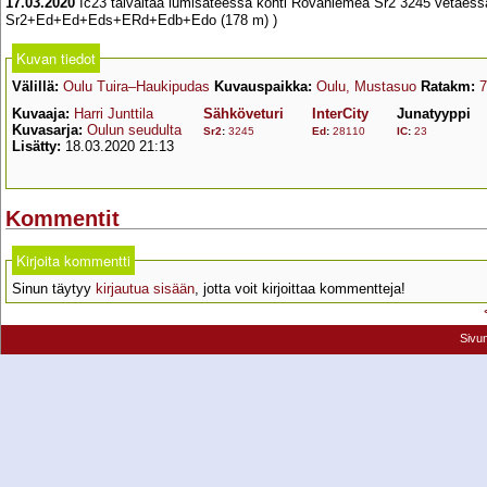
17.03.2020
Ic23 taivaltaa lumisateessa kohti Rovaniemeä Sr2 3245 vetäessä 
Sr2+Ed+Ed+Eds+ERd+Edb+Edo (178 m) )
Kuvan tiedot
Välillä:
Oulu Tuira–Haukipudas
Kuvauspaikka:
Oulu, Mustasuo
Ratakm:
Kuvaaja:
Harri Junttila
Sähköveturi
InterCity
Junatyyppi
Kuvasarja:
Oulun seudulta
Sr2
:
3245
Ed
:
28110
IC
:
23
Lisätty:
18.03.2020 21:13
Kommentit
Kirjoita kommentti
Sinun täytyy
kirjautua sisään
, jotta voit kirjoittaa kommentteja!
Sivu