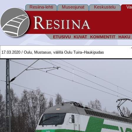
Resiina-lehti
Museojunat
Keskustelu
Va
ETUSIVU
KUVAT
KOMMENTIT
HAKU
17.03.2020 / Oulu, Mustasuo, välillä Oulu Tuira–Haukipudas