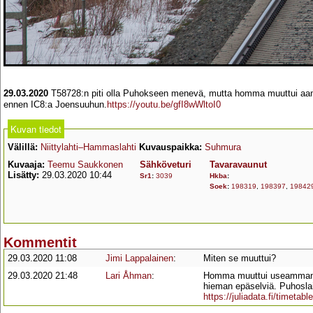
29.03.2020
T58728:n piti olla Puhokseen menevä, mutta homma muuttui aamu
ennen IC8:a Joensuuhun.
https://youtu.be/gfI8wWltoI0
Kuvan tiedot
Välillä:
Niittylahti–Hammaslahti
Kuvauspaikka:
Suhmura
Kuvaaja:
Teemu Saukkonen
Sähköveturi
Tavaravaunut
Lisätty:
29.03.2020 10:44
Sr1
:
3039
Hkba
:
Soek
:
198319
,
198397
,
19842
Kommentit
29.03.2020 11:08
Jimi Lappalainen
:
Miten se muuttui?
29.03.2020 21:48
Lari Åhman
:
Homma muuttui useammankin
hieman epäselviä. Puhoslais
https://juliadata.fi/timet