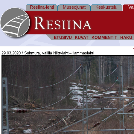
Resiina-lehti
Museojunat
Keskustelu
Va
ETUSIVU
KUVAT
KOMMENTIT
HAKU
29.03.2020 / Suhmura, välillä Niittylahti–Hammaslahti