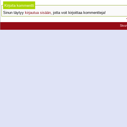
Kirjoita kommentti
Sinun täytyy
kirjautua sisään
, jotta voit kirjoittaa kommentteja!
Sivu