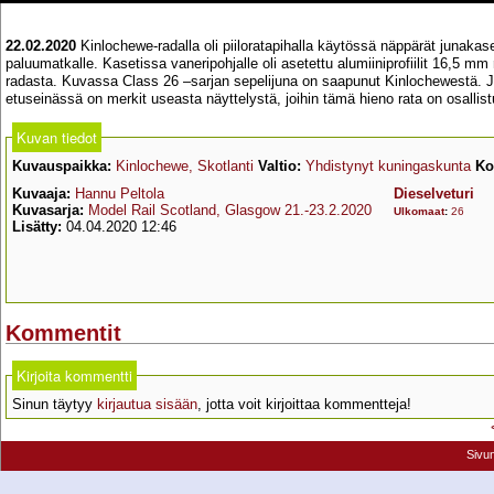
22.02.2020
Kinlochewe-radalla oli piiloratapihalla käytössä näppärät junakase
paluumatkalle. Kasetissa vaneripohjalle oli asetettu alumiiniprofiilit 16,5 mm
radasta. Kuvassa Class 26 –sarjan sepelijuna on saapunut Kinlochewestä. Jos
etuseinässä on merkit useasta näyttelystä, joihin tämä hieno rata on osallist
Kuvan tiedot
Kuvauspaikka:
Kinlochewe, Skotlanti
Valtio:
Yhdistynyt kuningaskunta
Ko
Kuvaaja:
Hannu Peltola
Dieselveturi
Kuvasarja:
Model Rail Scotland, Glasgow 21.-23.2.2020
Ulkomaat
:
26
Lisätty:
04.04.2020 12:46
Kommentit
Kirjoita kommentti
Sinun täytyy
kirjautua sisään
, jotta voit kirjoittaa kommentteja!
Sivu