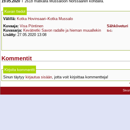
19.05.2020
T 2618 matkalla Mussaloon Norssaaren kohdalla.
Kuvan tiedot
Välillä:
Kotka Hovinsaari–Kotka Mussalo
Kuvaaja:
Visa Pöntinen
Sähköveturi
Kuvasarja:
Kevätretki Savon radalle ja hieman muuallekin
Sr1
:
Lisätty:
27.05.2020 13:08
Kommentit
Kirjoita kommentti
Sinun täytyy
kirjautua sisään
, jotta voit kirjoittaa kommentteja!
Sivu