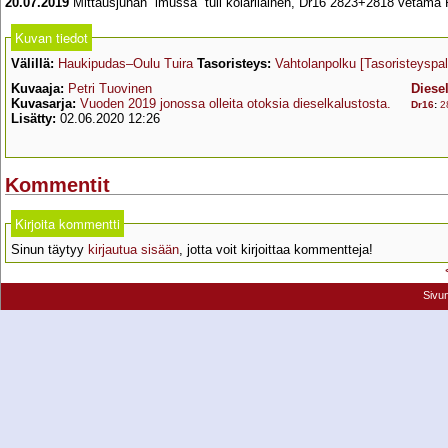
20.07.2019
Mittausjunan ”imussa” tuli kolarilainen, Dr16 2823+2818 vetäm
Kuvan tiedot
Välillä:
Haukipudas–Oulu Tuira
Tasoristeys:
Vahtolanpolku
[Tasoristeyspal
Kuvaaja:
Petri Tuovinen
Diesel
Kuvasarja:
Vuoden 2019 jonossa olleita otoksia dieselkalustosta.
Dr16
:
2
Lisätty:
02.06.2020 12:26
Kommentit
Kirjoita kommentti
Sinun täytyy
kirjautua sisään
, jotta voit kirjoittaa kommentteja!
Sivu