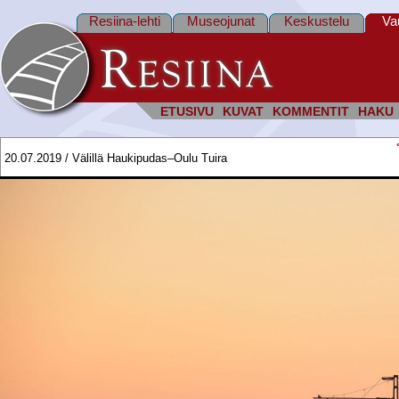
Resiina-lehti
Museojunat
Keskustelu
Va
ETUSIVU
KUVAT
KOMMENTIT
HAKU
20.07.2019 / Välillä Haukipudas–Oulu Tuira