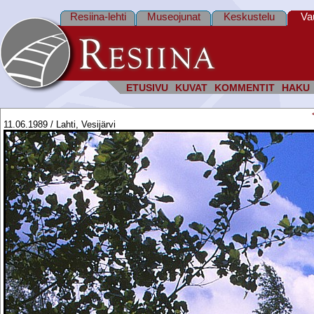
Resiina-lehti
Museojunat
Keskustelu
Va
ETUSIVU
KUVAT
KOMMENTIT
HAKU
11.06.1989 / Lahti, Vesijärvi