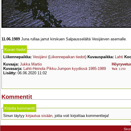
11.06.1989
Juna rullaa jarrut kirskuen Salpausselältä Vesijärven asemalle.
Kuvan tiedot
Liikennepaikka:
Vesijärvi
(
Liikennepaikan tiedot
)
Kuvauspaikka:
Lahti
Koo
Kuvaaja:
Jukka Martio
Höyryvetur
Kuvasarja:
Lahti-Heinola Pikku-Jumpon kyydissä 1985-1989
Tk3
:
1150
Lisätty:
06.06.2020 11:02
Kommentit
Kirjoita kommentti
Sinun täytyy
kirjautua sisään
, jotta voit kirjoittaa kommentteja!
Sivu