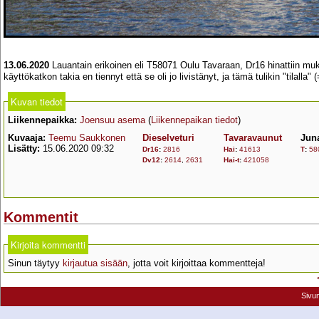
13.06.2020
Lauantain erikoinen eli T58071 Oulu Tavaraan, Dr16 hinattiin m
käyttökatkon takia en tiennyt että se oli jo livistänyt, ja tämä tulikin "tilalla" 
Kuvan tiedot
Liikennepaikka:
Joensuu asema
(
Liikennepaikan tiedot
)
Kuvaaja:
Teemu Saukkonen
Dieselveturi
Tavaravaunut
Jun
Lisätty:
15.06.2020 09:32
Dr16
:
2816
Hai
:
41613
T
:
58
Dv12
:
2614
,
2631
Hai-t
:
421058
Kommentit
Kirjoita kommentti
Sinun täytyy
kirjautua sisään
, jotta voit kirjoittaa kommentteja!
Sivu