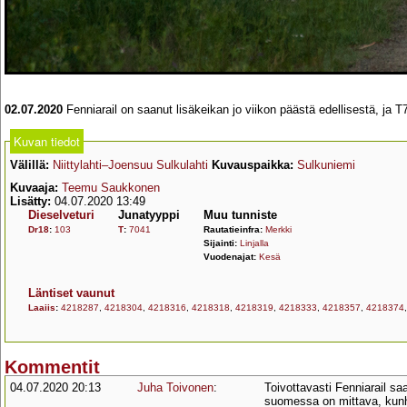
02.07.2020
Fenniarail on saanut lisäkeikan jo viikon päästä edellisestä, ja T
Kuvan tiedot
Välillä:
Niittylahti–Joensuu Sulkulahti
Kuvauspaikka:
Sulkuniemi
Kuvaaja:
Teemu Saukkonen
Lisätty:
04.07.2020 13:49
Dieselveturi
Junatyyppi
Muu tunniste
Dr18
:
103
T
:
7041
Rautatieinfra:
Merkki
Sijainti:
Linjalla
Vuodenajat:
Kesä
Läntiset vaunut
Laaiis
:
4218287
,
4218304
,
4218316
,
4218318
,
4218319
,
4218333
,
4218357
,
4218374
Kommentit
04.07.2020 20:13
Juha Toivonen
:
Toivottavasti Fenniarail sa
suomessa on mittava, kunha