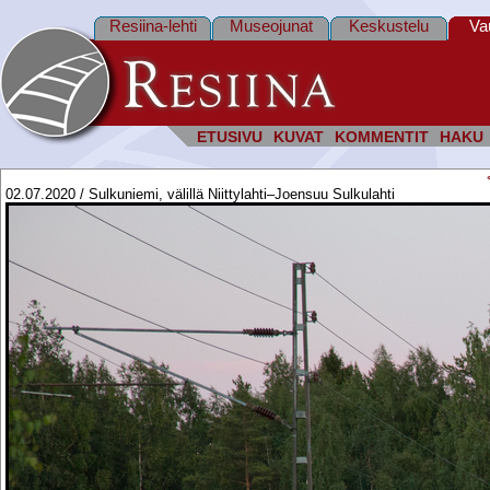
Resiina-lehti
Museojunat
Keskustelu
Va
ETUSIVU
KUVAT
KOMMENTIT
HAKU
02.07.2020 / Sulkuniemi, välillä Niittylahti–Joensuu Sulkulahti