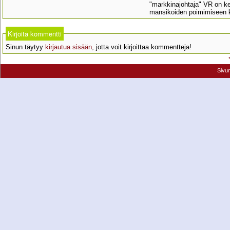
"markkinajohtaja" VR on ke
mansikoiden poimimiseen ka
Kirjoita kommentti
Sinun täytyy
kirjautua sisään
, jotta voit kirjoittaa kommentteja!
Sivu