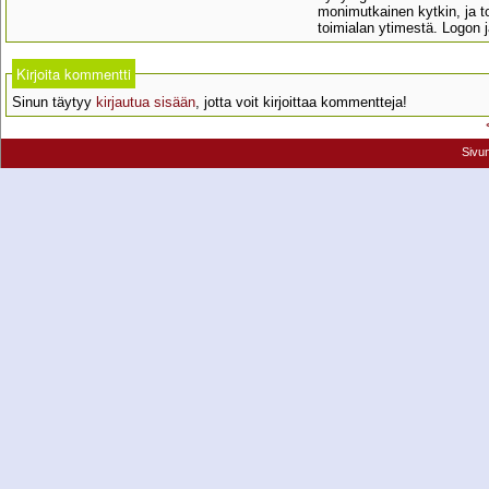
monimutkainen kytkin, ja t
toimialan ytimestä. Logon j
Kirjoita kommentti
Sinun täytyy
kirjautua sisään
, jotta voit kirjoittaa kommentteja!
Sivu