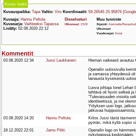
Kuvan tiedot
Kuvauspaikka:
Tapa
Valtio:
Viro
Koordinaatit:
59.26545 25.95876
[Googl
Kuvaaja:
Hannu Peltola
Dieselveturi
Muu tunniste
Kuvasarja:
Vaihteeksi Tapassa
Ulkomaat
:
1528
Sijainti:
Asemalla/Ratapihal
Lisätty:
02.08.2020 22:12
Ulkomaat
Vuodenajat:
Kesä
Kommentit
03.08.2020 12:34
Jussi Laukkanen
:
Hieman vaikeasti avautuu O
Operailin uutissivulla kerro
ja samassa yhteydessä oli
lainausta kyseisestä uutise
Luova johtaja Ionel Lehari 
tehtävä oli hyvin selkeä ja 
”Tulevaisuuden visioita sel
identiteetissä, ja me olemm
Yrityksen uusi logo, jatku
jatkuvaa huippuosaamista, 
03.08.2020 14:20
Hannu Peltola
:
Kiitos Jussi tästä täsmenn
pyörän, mikä kyllä sopisi ra
18.12.2022 22:01
Jarno Piltti
:
Operailin logo on hämment
nykylogossa keskimäärin. 