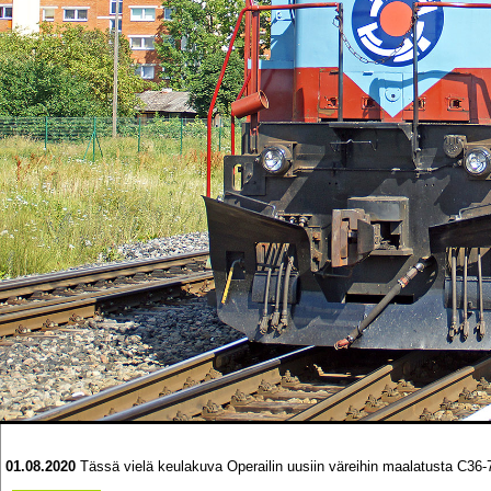
01.08.2020
Tässä vielä keulakuva Operailin uusiin väreihin maalatusta C36-7