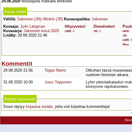
29.08.2020
Museojuna matkalla Minkiölle
Kuvan tiedot
Välillä:
Salminen (JR)–Minkiö (JR)
Kuvauspaikka:
Jokioinen
Kuvaaja:
Jyrki Längman
Höyryveturi
Dieselveturi
Puuk
Kuvasarja:
Jokiosten kesä 2020
LWR
:
6
JR
:
3
HKR
:
Lisätty:
29.08.2020 21:46
JR
:
LWR
:
Muu
:
Kommentit
29.08.2020 21:56
Teppo Niemi
:
Olikohan tässä museorauta
vuotisen historian aikana.
31.08.2020 10:00
Jussi Tepponen
:
Lyhin yleisöaikataulun muk
kiristyvine rajoituksineen.
Kirjoita kommentti
Sinun täytyy
kirjautua sisään
, jotta voit kirjoittaa kommentteja!
Sivu