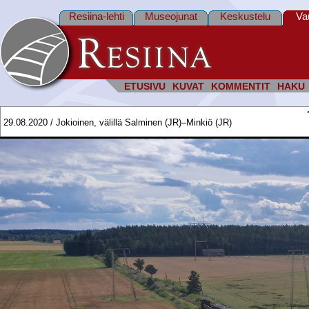
Resiina-lehti
Museojunat
Keskustelu
Va
ETUSIVU
KUVAT
KOMMENTIT
HAKU
29.08.2020 / Jokioinen, välillä Salminen (JR)–Minkiö (JR)