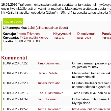
16.09.2020
Traficomin erityisasiantuntijan suorittama tarkastus tuli hyväksyt
ensin Hyvinkäälle asti on valmiina matkalle. Matkanteko aloitetaan vasta muun
Hy väliilä hiljaisella nopeudella (20km/h - 30km/h) ja usealla tarkastuksella (H
Kuvan tiedot
Liikennepaikka:
Lahti
(
Liikennepaikan tiedot
)
Kuvaaja:
Jorma Toivonen
Höyryveturi
Dieselveturi
Posti
Kuvasarja:
Tk3:n etelän kierros
Tr1
:
1047
Dv16
:
2038
Po
:
982
Lisätty:
18.09.2020 00:03
Kommentit
18.09.2020 07:22
Timo Salminen
:
On se varmaan jossakin jo 
vai jotakin muuta?
18.09.2020 15:46
Hannu Peltola
:
Menisiköhän tämän seurak
muistomerkiksi!
18.09.2020 22:20
Juhani Pirttilahti
:
Muistan ihailleeni tätä ve
aseman edessä syystä tai to
18.09.2020 23:16
Esa J. Rintamäki
:
Tämä Risto 1047:hän oli ai
15.05.2025 14:39
Ilari Inkiläinen
:
Onko tietoa, mihin tämä Tr1
Mytäjäisissä.
15.05.2025 19:52
Jorma Toivonen
:
https://vaunut.org/kuva/14