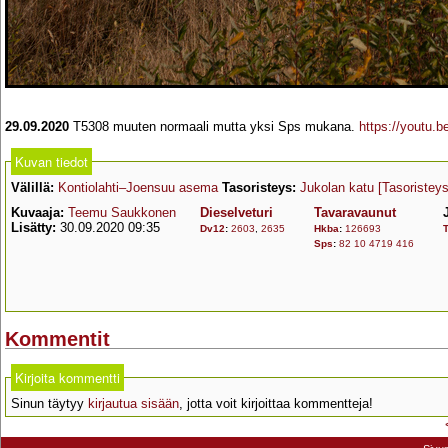
29.09.2020
T5308 muuten normaali mutta yksi Sps mukana.
https://youtu
Kuvan tiedot
Välillä:
Kontiolahti–Joensuu asema
Tasoristeys:
Jukolan katu
[Tasoristeys
Kuvaaja:
Teemu Saukkonen
Dieselveturi
Tavaravaunut
Lisätty:
30.09.2020 09:35
Dv12
:
2603
,
2635
Hkba
:
126693
Sps
:
82 10 4719 416
Kommentit
Kirjoita kommentti
Sinun täytyy
kirjautua sisään
, jotta voit kirjoittaa kommentteja!