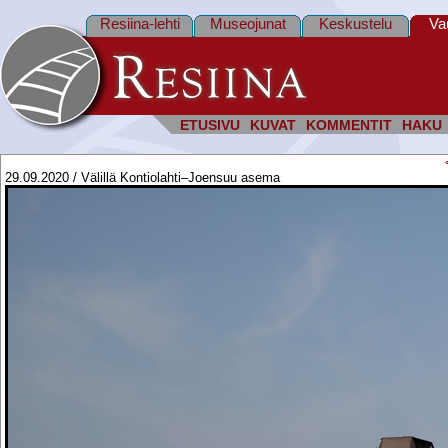
Resiina-lehti
Museojunat
Keskustelu
Va
ETUSIVU
KUVAT
KOMMENTIT
HAKU
29.09.2020 / Välillä Kontiolahti–Joensuu asema