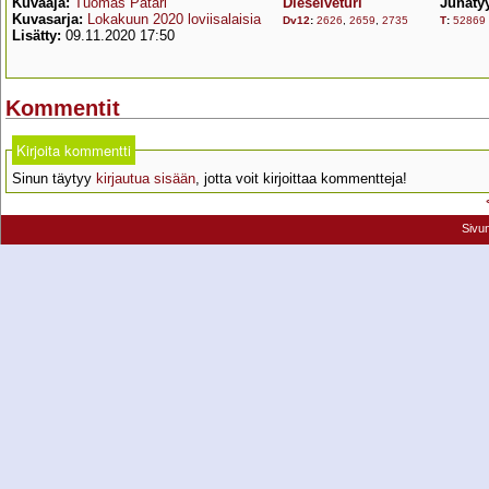
Kuvaaja:
Tuomas Pätäri
Dieselveturi
Junaty
Kuvasarja:
Lokakuun 2020 loviisalaisia
Dv12
:
2626
,
2659
,
2735
T
:
52869
Lisätty:
09.11.2020 17:50
Kommentit
Kirjoita kommentti
Sinun täytyy
kirjautua sisään
, jotta voit kirjoittaa kommentteja!
Sivu