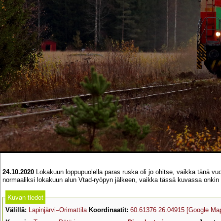
24.10.2020
Lokakuun loppupuolella paras ruska oli jo ohitse, vaikka tänä vuon
normaaliksi lokakuun alun Vtad-ryöpyn jälkeen, vaikka tässä kuvassa onkin v
Kuvan tiedot
Välillä:
Lapinjärvi–Orimattila
Koordinaatit:
60.61376 26.04915
[Google Ma