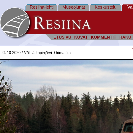
Resiina-lehti
Museojunat
Keskustelu
Va
ETUSIVU
KUVAT
KOMMENTIT
HAKU
24.10.2020 / Välillä Lapinjärvi–Orimattila